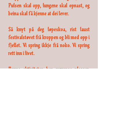
Pulsen skal opp, lungene skal opnast, og
beina skal få kjenne at dei lever.
Så knyt på deg løpeskoa, rist laust
festivalstøvet frå kroppen og bli med opp i
fjellet. Vi spring ikkje frå noko. Vi spring
rett inn i livet.
Denne aktiviteten har avgrensa plassar.
KLIKK HER
for å melde deg på.
OPPMØTE:
Onsdag kl. 10:15 utanfor
Balestrand Hotell
KJØP FESTIVALPASS HER