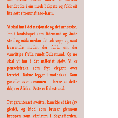
om crème brûlée møtte ei tilslørd
bondepike i ein mørk bakgate og fekk eit
lite søtt sitronmelisse-barn.
Vi skal inn i det nasjonale og det urnorske.
Inn i landskapet som Tidemand og Gude
stod og måla medan dei tok sopp og naut
kvarandre medan dei fabla om dei
vanvittige fjella rundt Balestrand. Og no
skal vi inn i det måleriet sjølv. Vi er
penselstrøka som flyt elegant over
lerretet. Nakne leggar i motbakke. Som
gaseller over savannen — berre at dette
ikkje er Afrika. Dette er Balestrand.
Det garanterast sveitte, kanskje ei tåre (av
glede), og blod som brusar gjennom
kroppen som vårflaum i Sognefjorden.