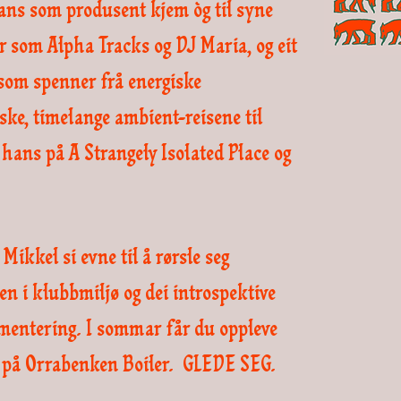
ans som produsent kjem òg til syne
r som Alpha Tracks og DJ Maria, og eit
 som spenner frå energiske
ske, timelange ambient-reisene til
ans på A Strangely Isolated Place og
Mikkel si evne til å rørsle seg
n i klubbmiljø og dei introspektive
imentering.
I sommar får du oppleve
, på Orrabenken Boiler. GLEDE SEG.