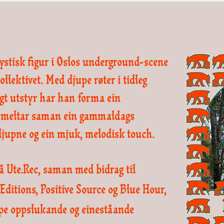
mystisk figur i Oslos underground-scene
llektivet. Med djupe røter i tidleg
gt utstyr har han forma ein
smeltar saman ein gammaldags
jupne og ein mjuk, melodisk touch.
å Ute.Rec, saman med bidrag til
ditions, Positive Source og Blue Hour,
kape oppslukande og eineståande