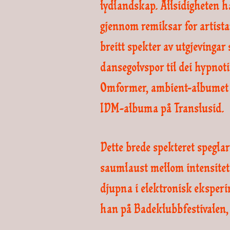
lydlandskap. Allsidigheten h
gjennom remiksar for artista
breitt spekter av utgjevingar
dansegolvspor til dei hypnoti
Omformer, ambient-albumet h
IDM-albuma på Translusid.
Dette brede spekteret speglar 
saumlaust mellom intensitete
djupna i elektronisk eksper
han på Badeklubbfestivalen