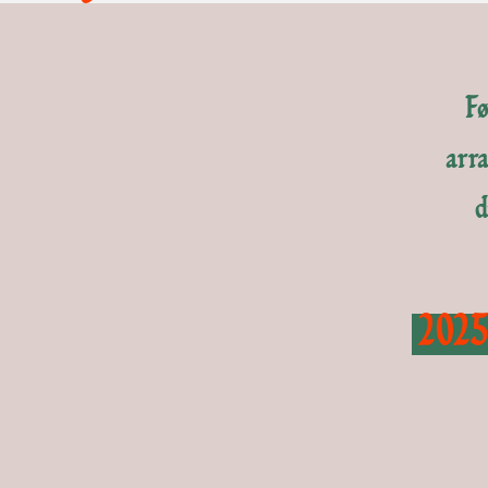
Fø
arra
d
202