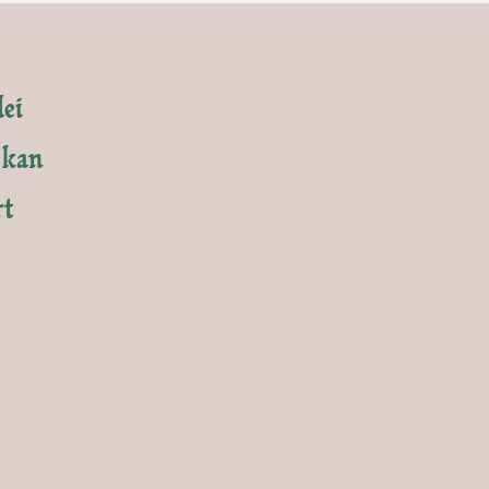
lei
 kan
rt